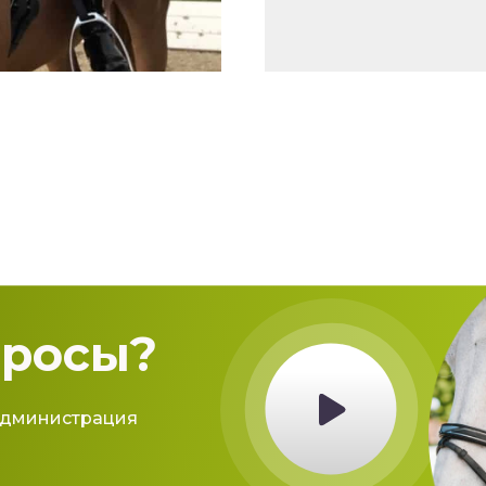
просы?
администрация