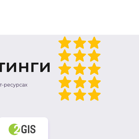
тинги
т-ресурсах