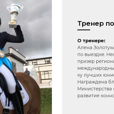
Тренер по
О тренере:
Алена Золотух
по выездке. Н
призер регион
международных
ку лучших юни
Награждена бл
Министерства с
развитие конно