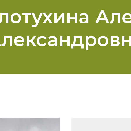
лотухина Ал
лександров